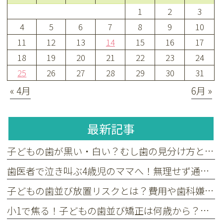
1
2
3
4
5
6
7
8
9
10
11
12
13
14
15
16
17
18
19
20
21
22
23
24
25
26
27
28
29
30
31
« 4月
6月 »
最新記事
子どもの歯が黒い・白い？むし歯の見分け方と嫌がる子の受診目安
歯医者で泣き叫ぶ4歳児のママへ！無理せず通える小児歯科の選び方
子どもの歯並び放置リスクとは？費用や歯科嫌いへの配慮も解説
小1で焦る！子どもの歯並び矯正は何歳から？受診を決める3つの基準