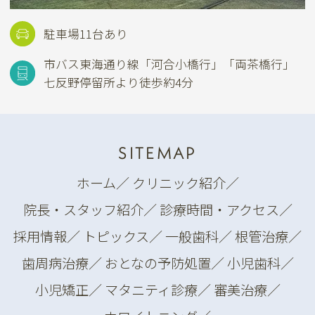
駐車場11台あり
市バス東海通り線
「河合小橋行」「両茶橋行」
七反野停留所より徒歩約4分
SITEMAP
ホーム
／
クリニック紹介
／
院長・スタッフ紹介
／
診療時間・アクセス
／
採用情報
／
トピックス
／
一般歯科
／
根管治療
／
歯周病治療
／
おとなの予防処置
／
小児歯科
／
小児矯正
／
マタニティ診療
／
審美治療
／