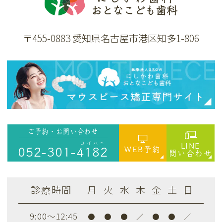
〒455-0883 愛知県名古屋市港区知多1-806
ご予約・お問い合わせ
ヨイハニ
LINE
WEB予約
052-301-
4182
問い合わせ
診療時間
月
火
水
木
金
土
日
9:00～12:45
●
●
●
／
●
●
／