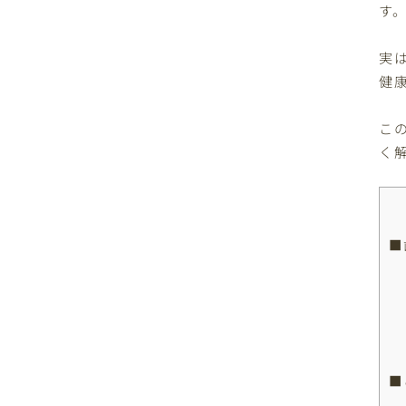
す
実
健
こ
く
■
■