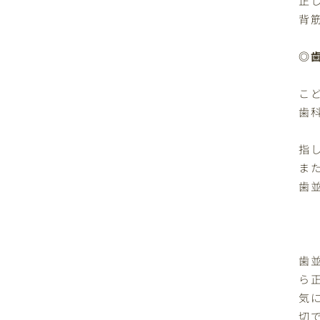
背
◎
こ
歯
指
ま
歯
歯
ら
気
切