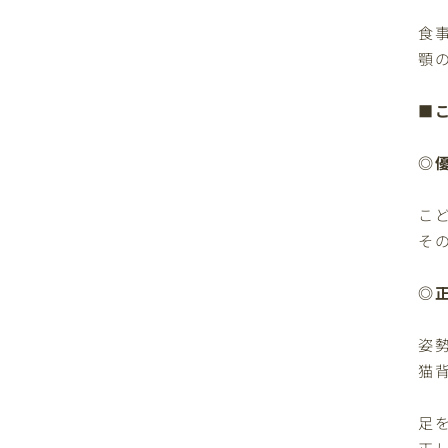
食
顎
■
◎
こ
そ
◎
姿
猫
足
正