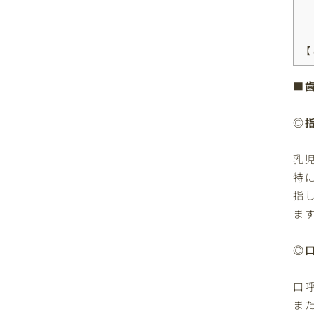
【
■
◎
乳
特
指
ま
◎
口
ま