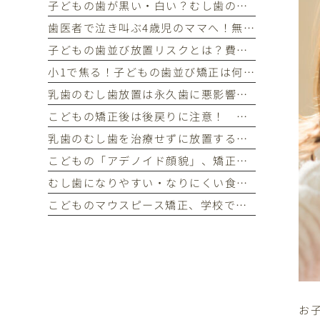
子どもの歯が黒い・白い？むし歯の見分け方と嫌がる子の受診目安
歯医者で泣き叫ぶ4歳児のママへ！無理せず通える小児歯科の選び方
子どもの歯並び放置リスクとは？費用や歯科嫌いへの配慮も解説
小1で焦る！子どもの歯並び矯正は何歳から？受診を決める3つの基準
乳歯のむし歯放置は永久歯に悪影響？怖がる子供も安心な治療法
こどもの矯正後は後戻りに注意！ インビザライン・ファースト後のリテーナーについて
乳歯のむし歯を治療せずに放置すると永久歯にどんな影響がある？
こどもの「アデノイド顔貌」、矯正治療で治る？
むし歯になりやすい・なりにくい食べ物とは？ お菓子やおやつの選び方
こどものマウスピース矯正、学校でどう管理する？ 失くすのを防ぐポイント
お