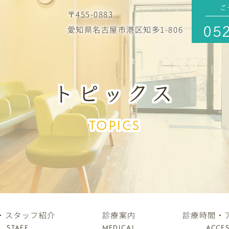
ご
〒455-0883
愛知県名古屋市港区知多1-806
052
トピックス
TOPICS
・スタッフ紹介
診療案内
診療時間・
STAFF
MEDICAL
ACCE