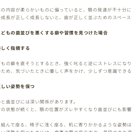
事の内容が柔らかいものに偏っていると、顎の発達が不十分に
の成長が正しく成長しないと、歯が正しく並ぶためのスペース
こどもの歯並びを悪くする癖や習慣を見つけた場合
優しく指摘する
どもの癖を直そうとするとき、強く叱ると逆にストレスになり
のため、気づいたときに優しく声をかけ、少しずつ意識できる
正しい姿勢を保つ
勢と歯並びには深い関係があります。
背の状態が続くと、顎の位置がズレやすくなり歯並びにも影響
を組んで座る、椅子に浅く座る、机に寄りかかるような姿勢は
しい姿勢を保つためには、食事の際の座り方や、普段の立ち姿