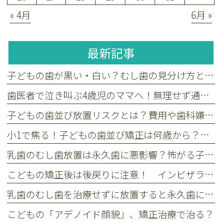
« 4月
6月 »
最新記事
子どもの歯が黒い・白い？むし歯の見分け方と嫌がる子の受診目安
歯医者で泣き叫ぶ4歳児のママへ！無理せず通える小児歯科の選び方
子どもの歯並び放置リスクとは？費用や歯科嫌いへの配慮も解説
小1で焦る！子どもの歯並び矯正は何歳から？受診を決める3つの基準
乳歯のむし歯放置は永久歯に悪影響？怖がる子供も安心な治療法
こどもの矯正後は後戻りに注意！ インビザライン・ファースト後のリテーナーについて
乳歯のむし歯を治療せずに放置すると永久歯にどんな影響がある？
こどもの「アデノイド顔貌」、矯正治療で治る？