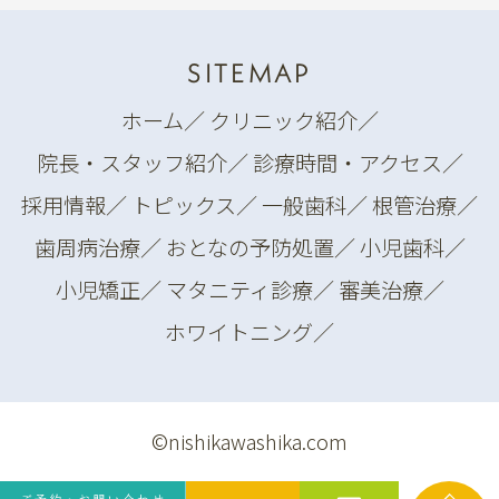
SITEMAP
ホーム
／
クリニック紹介
／
院長・スタッフ紹介
／
診療時間・アクセス
／
採用情報
／
トピックス
／
一般歯科
／
根管治療
／
歯周病治療
／
おとなの予防処置
／
小児歯科
／
小児矯正
／
マタニティ診療
／
審美治療
／
ホワイトニング
／
©nishikawashika.com