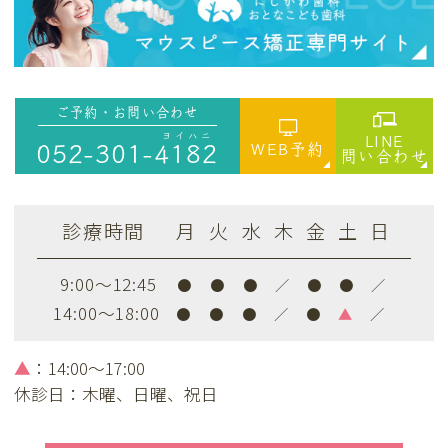
ご予約・お問い合わせ
ヨイハニ
LINE
WEB予約
052-301-
4182
問い合わせ
診療時間
月
火
水
木
金
土
日
9:00～12:45
●
●
●
／
●
●
／
14:00～18:00
●
●
●
／
●
▲
／
▲
：14:00～17:00
休診日：木曜、日曜、祝日