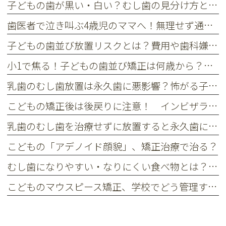
子どもの歯が黒い・白い？むし歯の見分け方と嫌がる子の受診目安
歯医者で泣き叫ぶ4歳児のママへ！無理せず通える小児歯科の選び方
子どもの歯並び放置リスクとは？費用や歯科嫌いへの配慮も解説
小1で焦る！子どもの歯並び矯正は何歳から？受診を決める3つの基準
乳歯のむし歯放置は永久歯に悪影響？怖がる子供も安心な治療法
こどもの矯正後は後戻りに注意！ インビザライン・ファースト後のリテーナーについて
乳歯のむし歯を治療せずに放置すると永久歯にどんな影響がある？
こどもの「アデノイド顔貌」、矯正治療で治る？
むし歯になりやすい・なりにくい食べ物とは？ お菓子やおやつの選び方
こどものマウスピース矯正、学校でどう管理する？ 失くすのを防ぐポイント