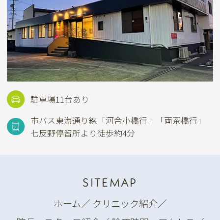
駐車場11台あり
市バス東海通り線
「河合小橋行」「両茶橋行」
七反野停留所より徒歩約4分
SITEMAP
ホーム
／
クリニック紹介
／