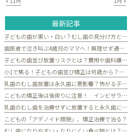
« 11月
1月 »
最新記事
子どもの歯が黒い・白い？むし歯の見分け方と嫌がる子の受診目安
歯医者で泣き叫ぶ4歳児のママへ！無理せず通える小児歯科の選び方
子どもの歯並び放置リスクとは？費用や歯科嫌いへの配慮も解説
小1で焦る！子どもの歯並び矯正は何歳から？受診を決める3つの基準
乳歯のむし歯放置は永久歯に悪影響？怖がる子供も安心な治療法
こどもの矯正後は後戻りに注意！ インビザライン・ファースト後のリテーナーについて
乳歯のむし歯を治療せずに放置すると永久歯にどんな影響がある？
こどもの「アデノイド顔貌」、矯正治療で治る？
むし歯になりやすい・なりにくい食べ物とは？ お菓子やおやつの選び方